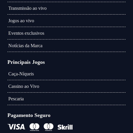
Transmissão ao vivo
Jogos ao vivo
Eventos exclusivos
Notícias da Marca
Principais Jogos
Caça-Níqueis
Cassino ao Vivo
Pescaria
Pagamento Seguro