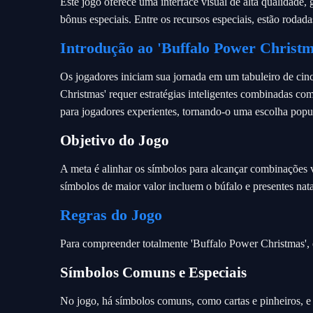
Este jogo oferece uma interface visual de alta qualidade
bônus especiais. Entre os recursos especiais, estão rodad
Introdução ao 'Buffalo Power Christm
Os jogadores iniciam sua jornada em um tabuleiro de cinco
Christmas' requer estratégias inteligentes combinadas com
para jogadores experientes, tornando-o uma escolha popula
Objetivo do Jogo
A meta é alinhar os símbolos para alcançar combinações v
símbolos de maior valor incluem o búfalo e presentes nata
Regras do Jogo
Para compreender totalmente 'Buffalo Power Christmas', 
Símbolos Comuns e Especiais
No jogo, há símbolos comuns, como cartas e pinheiros, e 