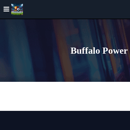
Pular
para
o
conteúdo
Buffalo Power 