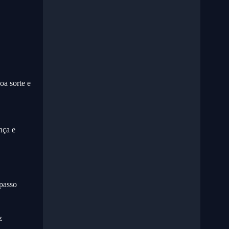
oa sorte e
nça e
 passo
z