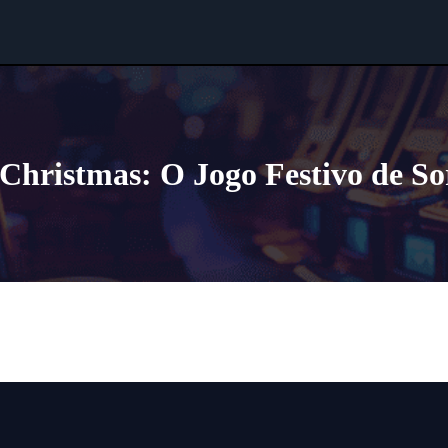
Christmas: O Jogo Festivo de Sor