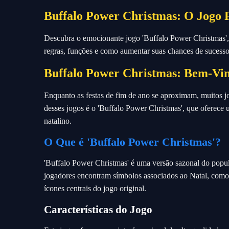
Buffalo Power Christmas: O Jogo Fe
Descubra o emocionante jogo 'Buffalo Power Christmas', 
regras, funções e como aumentar suas chances de sucesso
Buffalo Power Christmas: Bem-Vi
Enquanto as festas de fim de ano se aproximam, muitos j
desses jogos é o 'Buffalo Power Christmas', que oferece 
natalino.
O Que é 'Buffalo Power Christmas'?
'Buffalo Power Christmas' é uma versão sazonal do popu
jogadores encontram símbolos associados ao Natal, como 
ícones centrais do jogo original.
Características do Jogo