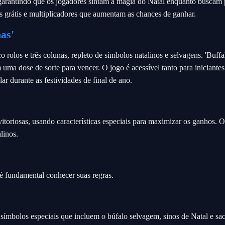
, garantindo que os jogadores sintam a magia do Natal enquanto buscam
as grátis e multiplicadores que aumentam as chances de ganhar.
as'
 rolos e três colunas, repleto de símbolos natalinos e selvagens. 'Buff
 uma dose de sorte para vencer. O jogo é acessível tanto para iniciante
r durante as festividades de final de ano.
itoriosas, usando características especiais para maximizar os ganhos. O
linos.
é fundamental conhecer suas regras.
símbolos especiais que incluem o búfalo selvagem, sinos de Natal e sa