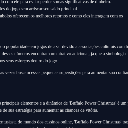
 com ele para evitar perder somas significativas de dinheiro.
es do jogo sem arriscar seu saldo principal.
ímbolos oferecem os melhores retornos e como eles interagem com os
o popularidade em jogos de azar devido a associações culturais com b
a desses números encontram um atrativo adicional, já que a simbologia
os seus esforços dentro do jogo.
tas vezes buscam essas pequenas superstições para aumentar sua confia
 principais elementos e a dinâmica de 'Buffalo Power Christmas' é um
e de sua estratégia para aumentar as chances de vitória.
ntusiasta do mundo dos cassinos online, 'Buffalo Power Christmas' tra