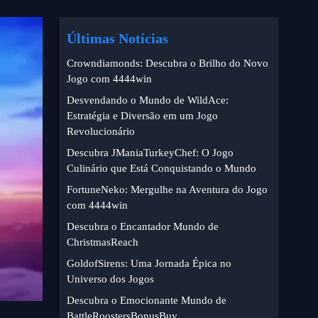
Últimas Notícias
Crowndiamonds: Descubra o Brilho do Novo
Jogo com 4444win
Desvendando o Mundo de WildAce:
Estratégia e Diversão em um Jogo
Revolucionário
Descubra JManiaTurkeyChef: O Jogo
Culinário que Está Conquistando o Mundo
FortuneNeko: Mergulhe na Aventura do Jogo
com 4444win
Descubra o Encantador Mundo de
ChristmasReach
GoldofSirens: Uma Jornada Épica no
Universo dos Jogos
Descubra o Emocionante Mundo de
BattleRoostersBonusBuy