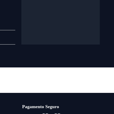
Pagamento Seguro