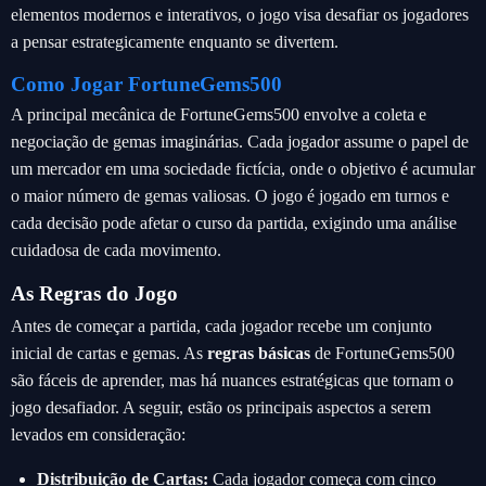
elementos modernos e interativos, o jogo visa desafiar os jogadores
a pensar estrategicamente enquanto se divertem.
Como Jogar FortuneGems500
A principal mecânica de FortuneGems500 envolve a coleta e
negociação de gemas imaginárias. Cada jogador assume o papel de
um mercador em uma sociedade fictícia, onde o objetivo é acumular
o maior número de gemas valiosas. O jogo é jogado em turnos e
cada decisão pode afetar o curso da partida, exigindo uma análise
cuidadosa de cada movimento.
As Regras do Jogo
Antes de começar a partida, cada jogador recebe um conjunto
inicial de cartas e gemas. As
regras básicas
de FortuneGems500
são fáceis de aprender, mas há nuances estratégicas que tornam o
jogo desafiador. A seguir, estão os principais aspectos a serem
levados em consideração:
Distribuição de Cartas:
Cada jogador começa com cinco