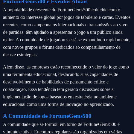
FortuneGems500 e Eventos Atuais
A popularidade crescente de FortuneGems500 coincide com o
aumento do interesse global por jogos de tabuleiro e cartas. Eventos
recentes, como campeonatos internacionais e transmissões ao vivo
de partidas, têm ajudado a apresentar o jogo a um público ainda
maior. A comunidade de jogadores está se expandindo rapidamente,
com novos grupos e fóruns dedicados ao compartilhamento de
dicas e estratégias.
Além disso, as empresas estão reconhecendo o valor do jogo como
uma ferramenta educacional, destacando suas capacidades de
desenvolvimento de habilidades de pensamento crítico e
colaboração. Essa tendência tem gerado discussões sobre a
implementação de jogos baseados em estratégia no ambiente
educacional como uma forma de inovação no aprendizado.
A Comunidade de FortuneGems500
A comunidade que se formou em torno de FortuneGems500 é
vibrante e ativa. Encontros regulares são organizados em várias