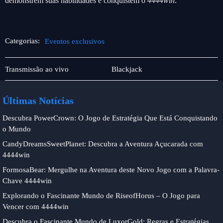
demonstrem suas habilidades e conquistem o
4444win
.
Categorias:
Eventos exclusivos
Jogos
Eventos
Transmissão ao vivo
Blackjack
de
exclusivos
cassino
Últimas Notícias
Descubra PowerCrown: O Jogo de Estratégia Que Está Conquistando
o Mundo
CandyDreamsSweetPlanet: Descubra a Aventura Açucarada com
4444win
FormosaBear: Mergulhe na Aventura deste Novo Jogo com a Palavra-
Chave 4444win
Explorando o Fascinante Mundo de RiseofHorus – O Jogo para
Vencer com 4444win
Descubra o Fascinante Mundo de LuxorGold: Regras e Estratégias