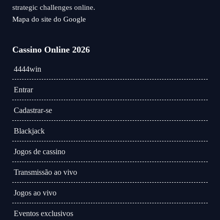
strategic challenges online.
Mapa do site do Google
Cassino Online 2026
4444win
Entrar
Cadastrar-se
Blackjack
Jogos de cassino
Transmissão ao vivo
Jogos ao vivo
Eventos exclusivos