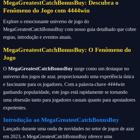
MegaGreatestCatchBonusBuy: Descubra o
Fenômeno do Jogo com 4444win
Explore o emocionante universo de jogo do
MegaGreatestCatchBonusBuy com nosso guia detalhado que cobre
regras, introdução e eventos atuais.
MegaGreatestCatchBonusBuy: O Fenômeno do
Jogo
O
MegaGreatestCatchBonusBuy
surge como um destaque no
universo dos jogos de azar, proporcionando uma experiência única
e fascinante para os jogadores. Com a palavra-chave
4444win
ganhando popularidade, este jogo está rapidamente se tornando
uma obsessão tanto para jogadores casuais quanto para apostadores
experientes.
Introdução ao MegaGreatestCatchBonusBuy
Lançado durante uma onda de novidades no setor de jogos de azar
em 2023, o MegaGreatestCatchBonusBuy oferece uma