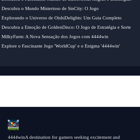
Descubra o Mundo Misterioso de SinCity: O Jogo
Explorando o Universo de OishiDelights: Um Guia Completo
Descubra a Emoção de GoldenDisco: O Jogo de Estratégia e Sorte
MilkyFarm: A Nova Sensação dos Jogos com 4444win
Explore o Fascinante Jogo 'WorldCup' e o Enigma '4444win'
4444winA destination for gamers seeking excitement and