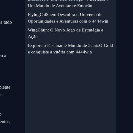
Um Mundo de Aventura e Emoção
FlyingCaiShen: Descubra o Universo de
Oportunidades e Aventuras com o 4444win
ba tudo
WingChun: O Novo Jogo de Estratégia e
Ação
Explore o Fascinante Mundo de 3cartsOfGold
e conquiste a vitória com 4444win
ou a
biente
os
o
entos,