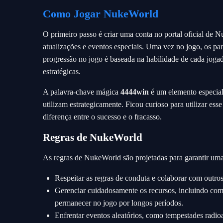
Como Jogar NukeWorld
O primeiro passo é criar uma conta no portal oficial de 
atualizações e eventos especiais. Uma vez no jogo, os pa
progressão no jogo é baseada na habilidade de cada jogad
estratégicas.
A palavra-chave mágica
4444win
é um elemento especial
utilizam estrategicamente. Ficou curioso para utilizar es
diferença entre o sucesso e o fracasso.
Regras de NukeWorld
As regras de NukeWorld são projetadas para garantir um
Respeitar as regras de conduta e colaborar com outro
Gerenciar cuidadosamente os recursos, incluindo comi
permanecer no jogo por longos períodos.
Enfrentar eventos aleatórios, como tempestades radioa