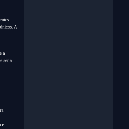
entes
 únicos. A
e a
e ser a
ra
a e