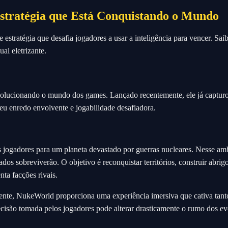
stratégia que Está Conquistando o Mundo
stratégia que desafia jogadores a usar a inteligência para vencer. Sai
al eletrizante.
volucionando o mundo dos games. Lançado recentemente, ele já captur
eu enredo envolvente e jogabilidade desafiadora.
 jogadores para um planeta devastado por guerras nucleares. Nesse am
ados sobreviverão. O objetivo é reconquistar territórios, construir abrig
nta facções rivais.
ente, NukeWorld proporciona uma experiência imersiva que cativa tant
cisão tomada pelos jogadores pode alterar drasticamente o rumo dos ev