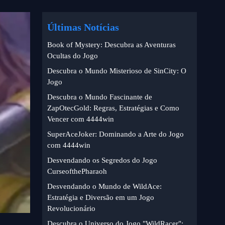
Últimas Notícias
Book of Mystery: Descubra as Aventuras
Ocultas do Jogo
Descubra o Mundo Misterioso de SinCity: O
Jogo
Descubra o Mundo Fascinante de
ZapOtecGold: Regras, Estratégias e Como
Vencer com 4444win
SuperAceJoker: Dominando a Arte do Jogo
com 4444win
Desvendando os Segredos do Jogo
CurseofthePharaoh
Desvendando o Mundo de WildAce:
Estratégia e Diversão em um Jogo
Revolucionário
Descubra o Universo do Jogo "WildRacer":