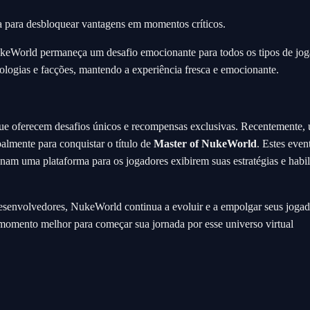
a para desbloquear vantagens em momentos críticos.
ukeWorld permaneça um desafio emocionante para todos os tipos de jog
ologias e facções, mantendo a experiência fresca e emocionante.
ue oferecem desafios únicos e recompensas exclusivas. Recentemente,
almente para conquistar o título de
Master of NukeWorld
. Estes even
am uma plataforma para os jogadores exibirem suas estratégias e habi
senvolvedores, NukeWorld continua a evoluir e a empolgar seus jogad
omento melhor para começar sua jornada por esse universo virtual