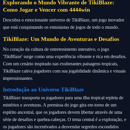
Explorando o Mundo Vibrante de TikiBlaze:
Como Jogar e Vencer com 4444win
Descubra o emocionante universo de TikiBlaze, um jogo inovador
que está conquistando os entusiastas de jogos de todo o mundo.
TikiBlaze: Um Mundo de Aventuras e Desafios
No coração da cultura de entretenimento interativo, o jogo
'TikiBlaze' surge como uma experiência vibrante e rica em desafios.
Com um cenário inspirado nas exuberantes paisagens tropicais,
TikiBlaze cativa jogadores com sua jogabilidade dinâmica e visuais
impressionantes.
Introdução ao Universo TikiBlaze
TikiBlaze transporta os jogadores para uma ilha tropical repleta de
mistérios e aventuras. A premissa do jogo gira em torno de um
espírito ancestral, que os jogadores devem libertar através de uma
série de desafios e quebra-cabeças. O tema central é a exploração, e
os jogadores são incentivados a desvendar segredos escondidos