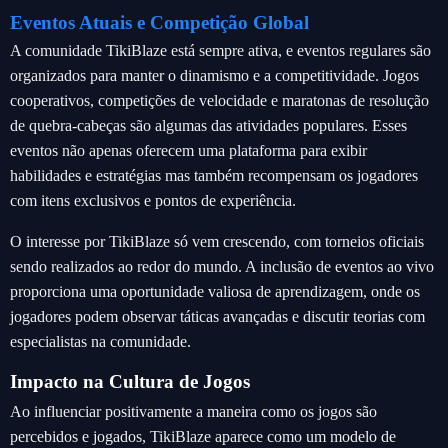
Eventos Atuais e Competição Global
A comunidade TikiBlaze está sempre ativa, e eventos regulares são
organizados para manter o dinamismo e a competitividade. Jogos
cooperativos, competições de velocidade e maratonas de resolução
de quebra-cabeças são algumas das atividades populares. Esses
eventos não apenas oferecem uma plataforma para exibir
habilidades e estratégias mas também recompensam os jogadores
com itens exclusivos e pontos de experiência.
O interesse por TikiBlaze só vem crescendo, com torneios oficiais
sendo realizados ao redor do mundo. A inclusão de eventos ao vivo
proporciona uma oportunidade valiosa de aprendizagem, onde os
jogadores podem observar táticas avançadas e discutir teorias com
especialistas na comunidade.
Impacto na Cultura de Jogos
Ao influenciar positivamente a maneira como os jogos são
percebidos e jogados, TikiBlaze aparece como um modelo de