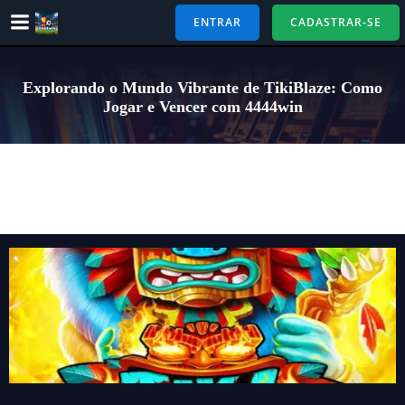
Pular
ENTRAR
CADASTRAR-SE
para
o
conteúdo
Explorando o Mundo Vibrante de TikiBlaze: Como
Jogar e Vencer com 4444win