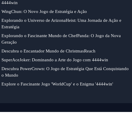
4444win
WingChun: O Novo Jogo de Estratégia e Ação
Explorando o Universo de ArizonaHeist: Uma Jornada de Ação e
Estratégia
Explorando o Fascinante Mundo de ChefPanda: O Jogo da Nova
Geração
Descubra o Encantador Mundo de ChristmasReach
SuperAceJoker: Dominando a Arte do Jogo com 4444win
Descubra PowerCrown: O Jogo de Estratégia Que Está Conquistando
o Mundo
Explore o Fascinante Jogo 'WorldCup' e o Enigma '4444win'