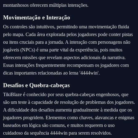
montanhosos oferecem múltiplas interações.
Movimentação e Interação
Os controles são intuitivos, permitindo uma movimentação fluida
pelo mapa. Cada área explorada pelos jogadores pode conter pistas
ou itens cruciais para a jornada. A interação com personagens não
jogáveis (NPCs) é uma parte vital da experiência, pois muitos
oferecem missões que revelam aspectos adicionais da narrativa.
Essas interações frequentemente recompensam os jogadores com
dicas importantes relacionadas ao lema '4444win'.
Desafios e Quebra-cabeças
TikiBlaze é conhecido por seus quebra-cabeças engenhosos, que
são um teste à capacidade de resolução de problemas dos jogadores.
A dificuldade dos desafios aumenta gradualmente à medida que os
jogadores progridem. Elementos como chaves, alavancas e enigmas
baseados em lógica são comuns, e muitos requerem o uso
cuidadoso da sequência 4444win para serem resolvidos.