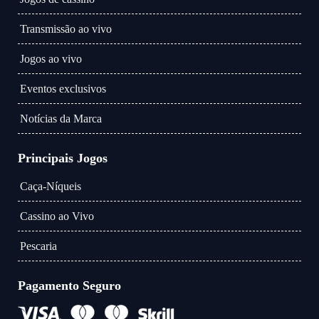
Transmissão ao vivo
Jogos ao vivo
Eventos exclusivos
Notícias da Marca
Principais Jogos
Caça-Níqueis
Cassino ao Vivo
Pescaria
Pagamento Seguro