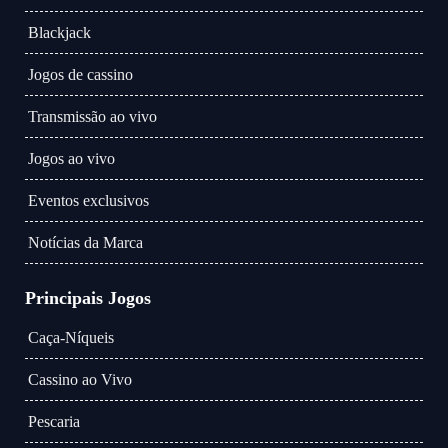
Blackjack
Jogos de cassino
Transmissão ao vivo
Jogos ao vivo
Eventos exclusivos
Notícias da Marca
Principais Jogos
Caça-Níqueis
Cassino ao Vivo
Pescaria