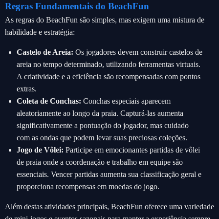
Regras Fundamentais do BeachFun
As regras do BeachFun são simples, mas exigem uma mistura de
habilidade e estratégia:
Castelo de Areia:
Os jogadores devem construir castelos de
areia no tempo determinado, utilizando ferramentas virtuais.
A criatividade e a eficiência são recompensadas com pontos
extras.
Coleta de Conchas:
Conchas especiais aparecem
aleatoriamente ao longo da praia. Capturá-las aumenta
significativamente a pontuação do jogador, mas cuidado
com as ondas que podem levar suas preciosas coleções.
Jogo de Vôlei:
Participe em emocionantes partidas de vôlei
de praia onde a coordenação e trabalho em equipe são
essenciais. Vencer partidas aumenta sua classificação geral e
proporciona recompensas em moedas do jogo.
Além destas atividades principais, BeachFun oferece uma variedade
de mini-jogos e eventos sazonais para manter a experiência sempre