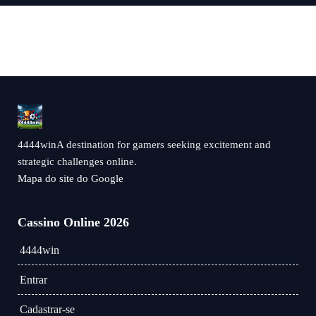
4444winA destination for gamers seeking excitement and
strategic challenges online.
Mapa do site do Google
Cassino Online 2026
4444win
Entrar
Cadastrar-se