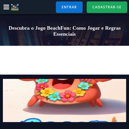
Pular
ENTRAR
CADASTRAR-SE
para
o
conteúdo
Descubra o Jogo BeachFun: Como Jogar e Regras
Essenciais