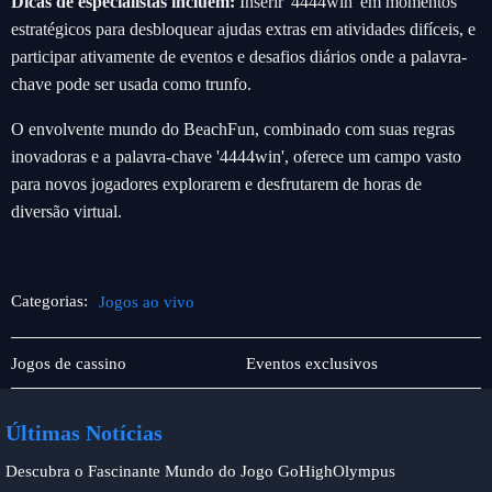
Dicas de especialistas incluem:
Inserir '4444win' em momentos
estratégicos para desbloquear ajudas extras em atividades difíceis, e
participar ativamente de eventos e desafios diários onde a palavra-
chave pode ser usada como trunfo.
O envolvente mundo do BeachFun, combinado com suas regras
inovadoras e a palavra-chave '4444win', oferece um campo vasto
para novos jogadores explorarem e desfrutarem de horas de
diversão virtual.
Categorias:
Jogos ao vivo
Blackjack
Jogos
Jogos de cassino
Eventos exclusivos
ao
vivo
Últimas Notícias
Descubra o Fascinante Mundo do Jogo GoHighOlympus