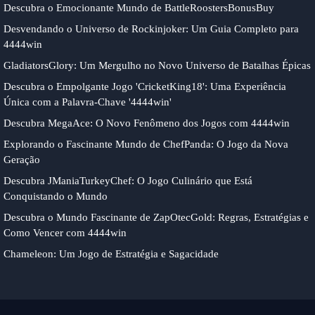
Descubra o Emocionante Mundo de BattleRoostersBonusBuy
Desvendando o Universo de Rockinjoker: Um Guia Completo para
4444win
GladiatorsGlory: Um Mergulho no Novo Universo de Batalhas Épicas
Descubra o Empolgante Jogo 'CricketKing18': Uma Experiência
Única com a Palavra-Chave '4444win'
Descubra MegaAce: O Novo Fenômeno dos Jogos com 4444win
Explorando o Fascinante Mundo de ChefPanda: O Jogo da Nova
Geração
Descubra JManiaTurkeyChef: O Jogo Culinário que Está
Conquistando o Mundo
Descubra o Mundo Fascinante de ZapOtecGold: Regras, Estratégias e
Como Vencer com 4444win
Chameleon: Um Jogo de Estratégia e Sagacidade