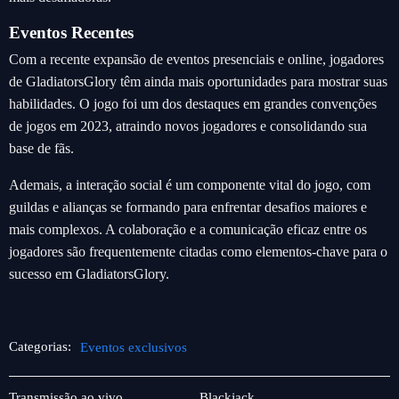
Eventos Recentes
Com a recente expansão de eventos presenciais e online, jogadores
de GladiatorsGlory têm ainda mais oportunidades para mostrar suas
habilidades. O jogo foi um dos destaques em grandes convenções
de jogos em 2023, atraindo novos jogadores e consolidando sua
base de fãs.
Ademais, a interação social é um componente vital do jogo, com
guildas e alianças se formando para enfrentar desafios maiores e
mais complexos. A colaboração e a comunicação eficaz entre os
jogadores são frequentemente citadas como elementos-chave para o
sucesso em GladiatorsGlory.
Categorias:
Eventos exclusivos
Jogos
Eventos
Transmissão ao vivo
Blackjack