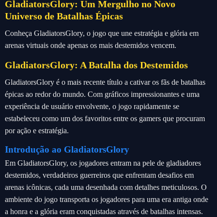
GladiatorsGlory: Um Mergulho no Novo
Universo de Batalhas Épicas
Conheça GladiatorsGlory, o jogo que une estratégia e glória em
arenas virtuais onde apenas os mais destemidos vencem.
GladiatorsGlory: A Batalha dos Destemidos
GladiatorsGlory é o mais recente título a cativar os fãs de batalhas
épicas ao redor do mundo. Com gráficos impressionantes e uma
experiência de usuário envolvente, o jogo rapidamente se
estabeleceu como um dos favoritos entre os gamers que procuram
por ação e estratégia.
Introdução ao GladiatorsGlory
Em GladiatorsGlory, os jogadores entram na pele de gladiadores
destemidos, verdadeiros guerreiros que enfrentam desafios em
arenas icônicas, cada uma desenhada com detalhes meticulosos. O
ambiente do jogo transporta os jogadores para uma era antiga onde
a honra e a glória eram conquistadas através de batalhas intensas.