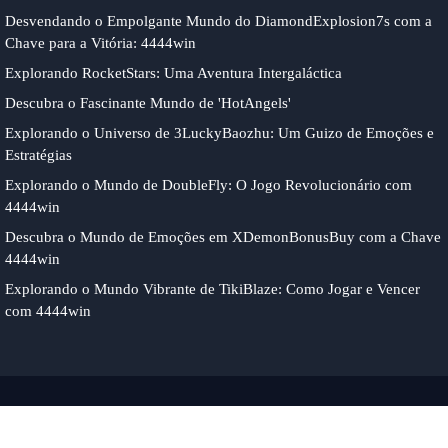
Desvendando o Empolgante Mundo do DiamondExplosion7s com a
Chave para a Vitória: 4444win
Explorando RocketStars: Uma Aventura Intergaláctica
Descubra o Fascinante Mundo de 'HotAngels'
Explorando o Universo de 3LuckyBaozhu: Um Guizo de Emoções e
Estratégias
Explorando o Mundo de DoubleFly: O Jogo Revolucionário com
4444win
Descubra o Mundo de Emoções em XDemonBonusBuy com a Chave
4444win
Explorando o Mundo Vibrante de TikiBlaze: Como Jogar e Vencer
com 4444win