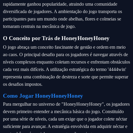
rapidamente ganhou popularidade, atraindo uma comunidade
diversificada de jogadores. A ambientação do jogo transporta os
participantes para um mundo onde abelhas, flores e colmeias se
tornaram centrais na mecânica de jogo.
O Conceito por Trás de HoneyHoneyHoney
O jogo abraça um conceito fascinante de gestão e ordem em meio
ao caos. O principal desafio para os jogadores é navegar através de
níveis complexos enquanto coletam recursos e enfrentam obstáculos
cada vez mais difíceis. A utilização estratégica do termo '4444win'
representa uma combinação de destreza e sorte que permite superar
os desafios impostos.
Como Jogar HoneyHoneyHoney
Para mergulhar no universo de "HoneyHoneyHoney", os jogadores
devem primeiro entender a mecânica básica do jogo. Constituído
por uma série de níveis, cada um exige que o jogador colete néctar
suficiente para avançar. A estratégia envolvida em adquirir néctar e