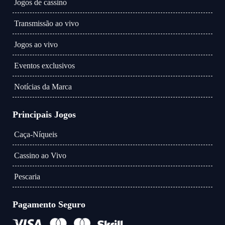
Jogos de cassino
Transmissão ao vivo
Jogos ao vivo
Eventos exclusivos
Notícias da Marca
Principais Jogos
Caça-Níqueis
Cassino ao Vivo
Pescaria
Pagamento Seguro