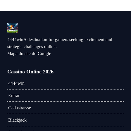
4444winA destination for gamers seeking excitement and
strategic challenges online.
Mapa do site do Google
Cassino Online 2026
4444win
Entrar
Cadastrar-se
Blackjack