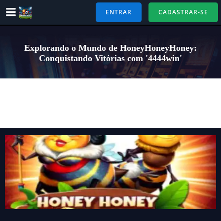
Pular
ENTRAR
CADASTRAR-SE
para
o
conteúdo
Explorando o Mundo de HoneyHoneyHoney:
Conquistando Vitórias com '4444win'