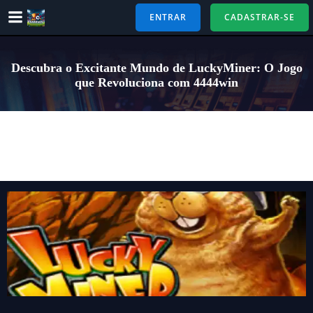
Pular
ENTRAR
CADASTRAR-SE
para
o
conteúdo
Descubra o Excitante Mundo de LuckyMiner: O Jogo
que Revoluciona com 4444win