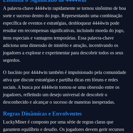
A palavra-chave 4444win rapidamente se tornou sinônimo de boa
sorte e sucesso dentro do jogo. Representando uma combinação
específica de eventos e estratégias, desbloquear 4444win pode
resultar em recompensas significativas, incluindo moeda do jogo,
itens especiais e vantagens temporárias. Essa palavra-chave
adiciona uma dimensão de mistério e atração, incentivando os
jogadores a explorar e experimentar para descobrir todos os seus
segredos.
O fascínio por 4444win também é impulsionado pela comunidade
ativa que discute estratégias e partilha dicas em fóruns e redes
sociais. A busca por 4444win tornou-se uma obsessão entre os
jogadores, refletindo um desejo universal de descobrir o
desconhecido e alcançar o sucesso de maneiras inesperadas.
Regras Dinâmicas e Envolventes
LuckyMiner é composto por uma série de regras claras que
garantem equilíbrio e desafio. Os jogadores devem gerir recursos