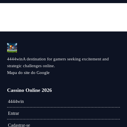
4444winA destination for gamers seeking excitement and
strategic challenges online.
Mapa do site do Google
Cassino Online 2026
4444win
Entrar
Cadastrar-se