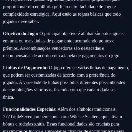
proporcionar um equilíbrio perfeito entre facilidade de jogo e
complexidade estratégica. Aqui estão as regras básicas que todo
jogador deve saber:
Objetivo do Jogo:
O principal objetivo é alinhar símbolos iguais
em uma ou mais linhas de pagamento, acumulando pontos e
prêmios. As combinações vencedoras são destacadas e
recompensadas de acordo com a tabela de pagamentos do jogo.
Linhas de Pagamento:
O jogo oferece várias linhas de pagamento,
que podem ser customizadas de acordo com a preferência do
jogador. A variedade de linhas possibilita diferentes possibilidades
de combinações vitoriosas, fazendo com que cada rodada seja
única.
Funcionalidades Especiais:
Além dos símbolos tradicionais,
777TripleSeven também conta com Wilds e Scatters, que ativam
bônus e rodadas grátis. Essas funcionalidades são cruciais para
maximizar os lucros e aumentar as chances de encontrar a palavra-