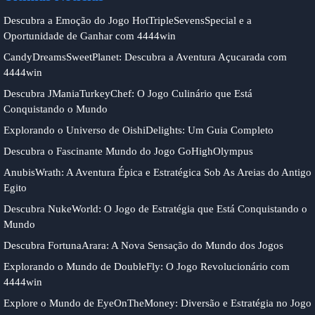
Descubra a Emoção do Jogo HotTripleSevensSpecial e a
Oportunidade de Ganhar com 4444win
CandyDreamsSweetPlanet: Descubra a Aventura Açucarada com
4444win
Descubra JManiaTurkeyChef: O Jogo Culinário que Está
Conquistando o Mundo
Explorando o Universo de OishiDelights: Um Guia Completo
Descubra o Fascinante Mundo do Jogo GoHighOlympus
AnubisWrath: A Aventura Épica e Estratégica Sob As Areias do Antigo
Egito
Descubra NukeWorld: O Jogo de Estratégia que Está Conquistando o
Mundo
Descubra FortunaArara: A Nova Sensação do Mundo dos Jogos
Explorando o Mundo de DoubleFly: O Jogo Revolucionário com
4444win
Explore o Mundo de EyeOnTheMoney: Diversão e Estratégia no Jogo