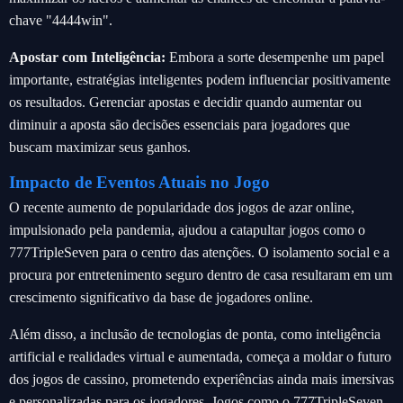
chave "4444win".
Apostar com Inteligência:
Embora a sorte desempenhe um papel
importante, estratégias inteligentes podem influenciar positivamente
os resultados. Gerenciar apostas e decidir quando aumentar ou
diminuir a aposta são decisões essenciais para jogadores que
buscam maximizar seus ganhos.
Impacto de Eventos Atuais no Jogo
O recente aumento de popularidade dos jogos de azar online,
impulsionado pela pandemia, ajudou a catapultar jogos como o
777TripleSeven para o centro das atenções. O isolamento social e a
procura por entretenimento seguro dentro de casa resultaram em um
crescimento significativo da base de jogadores online.
Além disso, a inclusão de tecnologias de ponta, como inteligência
artificial e realidades virtual e aumentada, começa a moldar o futuro
dos jogos de cassino, prometendo experiências ainda mais imersivas
e personalizadas para os jogadores. Jogos como o 777TripleSeven