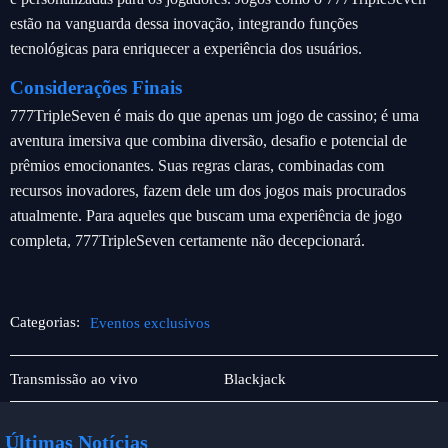
estão na vanguarda dessa inovação, integrando funções
tecnológicas para enriquecer a experiência dos usuários.
Considerações Finais
777TripleSeven é mais do que apenas um jogo de cassino; é uma
aventura imersiva que combina diversão, desafio e potencial de
prêmios emocionantes. Suas regras claras, combinadas com
recursos inovadores, fazem dele um dos jogos mais procurados
atualmente. Para aqueles que buscam uma experiência de jogo
completa, 777TripleSeven certamente não decepcionará.
Categorias:
Eventos exclusivos
Jogos
Eventos
Transmissão ao vivo
Blackjack
de
exclusivos
cassino
Últimas Notícias