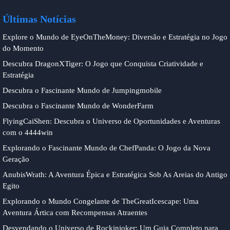
vivo
Últimas Notícias
Explore o Mundo de EyeOnTheMoney: Diversão e Estratégia no Jogo
do Momento
Descubra DragonXTiger: O Jogo que Conquista Criatividade e
Estratégia
Descubra o Fascinante Mundo de Jumpingmobile
Descubra o Fascinante Mundo de WonderFarm
FlyingCaiShen: Descubra o Universo de Oportunidades e Aventuras
com o 4444win
Explorando o Fascinante Mundo de ChefPanda: O Jogo da Nova
Geração
AnubisWrath: A Aventura Épica e Estratégica Sob As Areias do Antigo
Egito
Explorando o Mundo Congelante de TheGreatIcescape: Uma
Aventura Ártica com Recompensas Atraentes
Desvendando o Universo de Rockinjoker: Um Guia Completo para