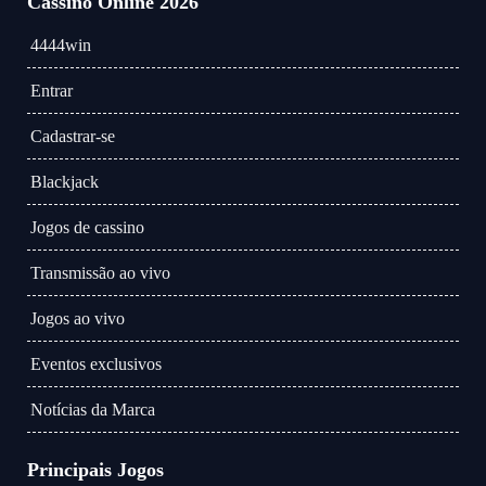
Cassino Online 2026
4444win
Entrar
Cadastrar-se
Blackjack
Jogos de cassino
Transmissão ao vivo
Jogos ao vivo
Eventos exclusivos
Notícias da Marca
Principais Jogos